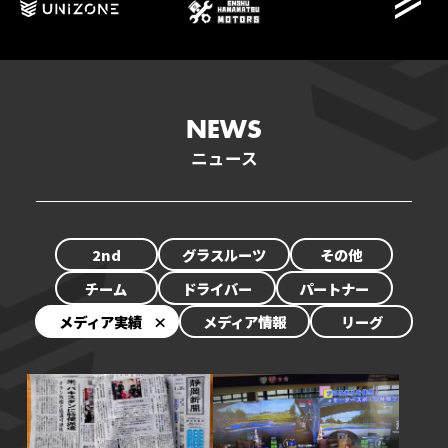
NEWS
ニュース
NEWS
2nd
グラスルーツ
その他
SCHEDULE
チーム
ドライバー
パートナー
EVENT
メディア実績
メディア情報
リーグ
TEAM/DRIVER
STANDINGS
PARTNER