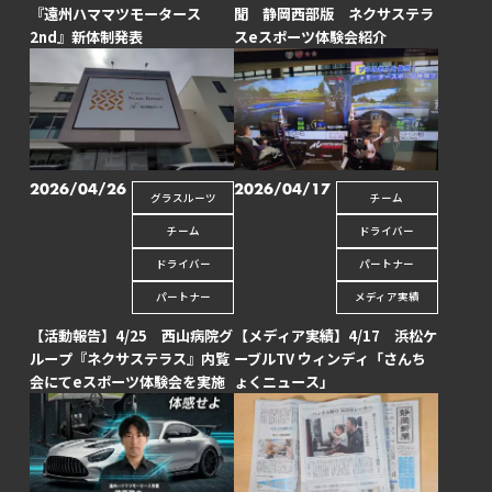
『遠州ハママツモータース
聞 静岡西部版 ネクサステラ
2nd』新体制発表
スeスポーツ体験会紹介
2026/04/26
2026/04/17
グラスルーツ
チーム
チーム
ドライバー
ドライバー
パートナー
パートナー
メディア実績
【活動報告】4/25 西山病院グ
【メディア実績】4/17 浜松ケ
ループ『ネクサステラス』内覧
ーブルTV ウィンディ「さんち
会にてeスポーツ体験会を実施
ょくニュース」