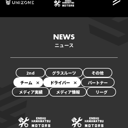
NEWS
ニュース
NEWS
2nd
グラスルーツ
その他
SCHEDULE
チーム
ドライバー
パートナー
EVENT
メディア実績
メディア情報
リーグ
TEAM/DRIVER
STANDINGS
PARTNER